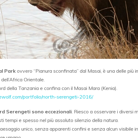
al Park
ovvero “Pianura sconfinata” dal Masai, è una delle più im
 dell’Africa Orientale.
nord della Tanzania e confina con il Masai Mara (Kenia).
ewolf.com/portfolio/north-serengeti-2016/
ord Serengeti sono eccezionali
. Riesco a osservare i diversi 
usti tempi e spesso nel più assoluto silenzio della natura.
paesaggio unico, senza apparenti confini e senza alcun visibile i
ere umano.