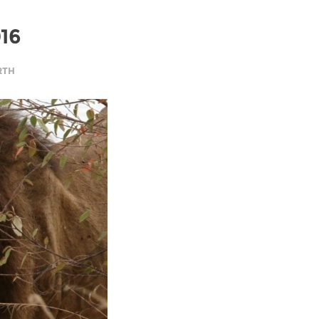
016
RTH