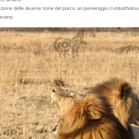
azione delle diverse zone del parco, un pomeriggio ci imbattiamo 
savana.