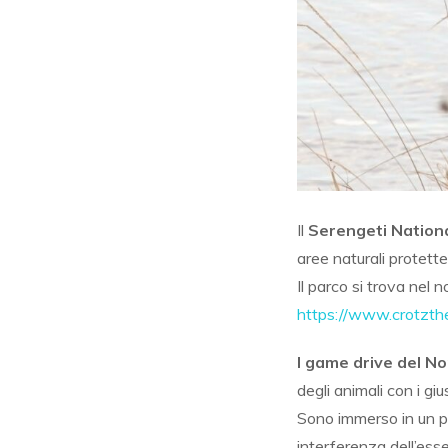
Il
Serengeti Nation
aree naturali protette
Il parco si trova nel 
https://www.crotzth
I game drive del N
degli animali con i gi
Sono immerso
in un 
interferenza dell’ess