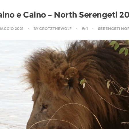
ino e Caino – North Serengeti 2
MAGGIO 2021
BY
CROTZTHEWOLF
1
SERENGETI NO